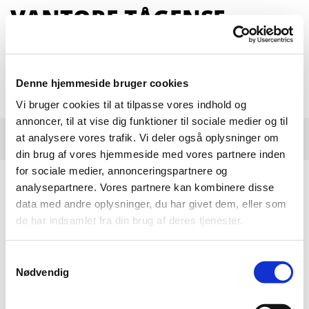
VANTORE TÅGENSE
VANDVÆRK
MOBIL 21 97 30 96
Denne hjemmeside bruger cookies
Vi bruger cookies til at tilpasse vores indhold og
annoncer, til at vise dig funktioner til sociale medier og til
at analysere vores trafik. Vi deler også oplysninger om
din brug af vores hjemmeside med vores partnere inden
for sociale medier, annonceringspartnere og
analysepartnere. Vores partnere kan kombinere disse
LEDNINGSNET -
data med andre oplysninger, du har givet dem, eller som
LEDNINGSREGISTRERING
de har indsamlet fra din brug af deres tjenester.
Samtykkevalg
Nødvendig
LINK TIL WEBGIS-KORT